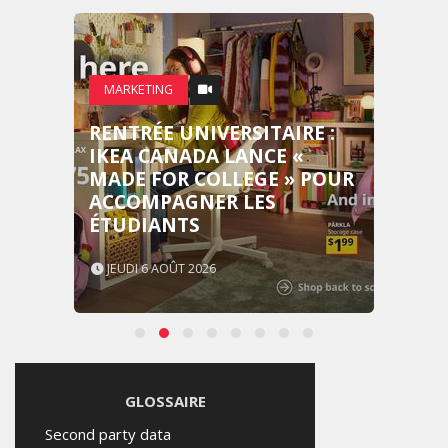
MARKETING
EMIRATES CÉLÈBRE
L’IDENTITÉ DES ÉMIRATS
AVEC UNE LIVRÉE SPÉCIALE
SUR SES AVIONS
EMBLÉMATIQUES
MERCREDI 5 AOÛT 2026
GLOSSAIRE
Second party data