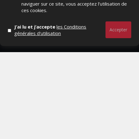
- Qui sommes-nous ?
naviguer sur ce site, vous acceptez l’utilisation de
ces cookies.
- Contactez-nous
- Conditions générales
J’ai lu et j’accepte
les Conditions
Accepter
générales d'utilisation
MAGAZINE
- Anciens numeros
- Lire le dernier numero
- Publicite
QUI SOMMES-NOUS ?
CONTACTEZ-NOUS
MENTIONS LÉGALES
Mediamarketing
© Copyright 2026, All Rights Reserved