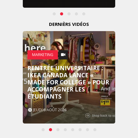
DERNIÈRS VIDÉOS
MARKETING
RENTRÉE UNIVERSITAIRE :
IKEA CANADA LANCE «
MADE FOR COLLEGE » POUR
ACCOMPAGNER LES
ÉTUDIANTS
JEUDI 6 AOÛT 2026