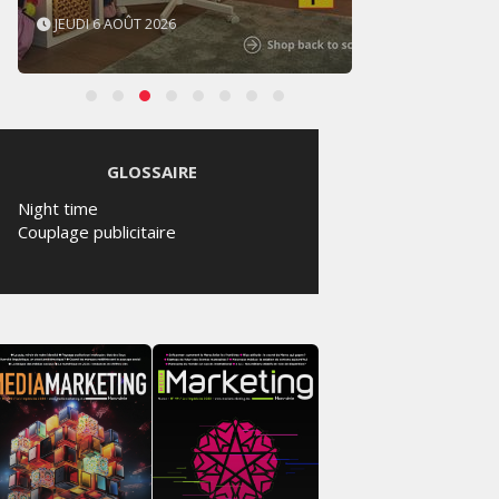
JEUDI 6 AOÛT 2026
MERCR
GLOSSAIRE
Night time
Couplage publicitaire