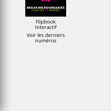
FRONTIÈRES DE
OROCCO 2024
L’INNOVATION AFRICAINE
LUNDI 6 AVRIL 2026
Flipbook
Interactif
Voir les derniers
numéros
MARKETING
UR LE DESIGN
APPLE TRANSFORME UN
OUR SÉDUIRE
CONCERT EN CLIP
OTBALL
COLLABORATIF GRÂCE À
L’IPHONE 17 PRO MAX