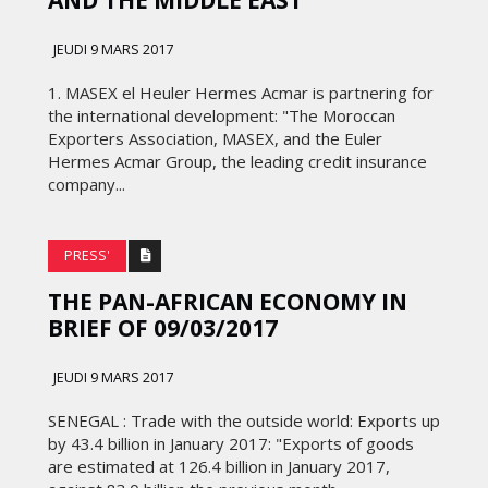
AND THE MIDDLE EAST
FRONTIÈRES DE
24
L’INNOVATION AFRICAINE
JEUDI 9 MARS 2017
LUNDI 6 AVRIL 2026
1. MASEX el Heuler Hermes Acmar is partnering for
the international development: "The Moroccan
Exporters Association, MASEX, and the Euler
Hermes Acmar Group, the leading credit insurance
company...
PRESS'
THE PAN-AFRICAN ECONOMY IN
MARKETING
BRIEF OF 09/03/2017
WEDGEWOOD WEDDINGS MISE
JEUDI 9 MARS 2017
 :
SUR UNE CAMPAGNE
NATIONALE POUR
SENEGAL : Trade with the outside world: Exports up
E
RÉINVENTER L’EXPÉRIENCE DU
by 43.4 billion in January 2017: "Exports of goods
IES
MARIAGE
are estimated at 126.4 billion in January 2017,