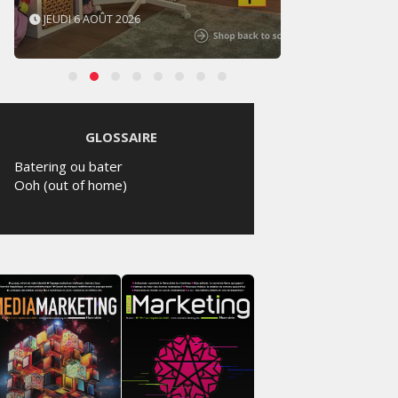
JEUDI 6 AOÛT 2026
MERCR
GLOSSAIRE
Batering ou bater
Ooh (out of home)