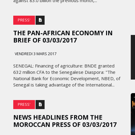
against 83.0 billion the previous month,...
JEUDI 6 AOÛT 2026
PRESS'
THE PAN-AFRICAN ECONOMY IN
BRIEF OF 03/03/2017
VENDREDI 3 MARS 2017
SENEGAL: Financing of agriculture: BNDE granted
632 million CFA to the Senegalese Diaspora: "The
National Bank for Economic Development, NBED, of
Senegal is taking advantage of the International...
PRESS'
NEWS HEADLINES FROM THE
MOROCCAN PRESS OF 03/03/2017