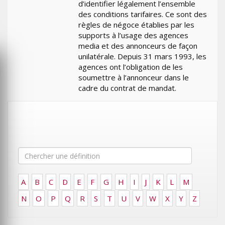
d’identifier légalement l’ensemble
des conditions tarifaires. Ce sont des
règles de négoce établies par les
supports à l’usage des agences
media et des annonceurs de façon
unilatérale. Depuis 31 mars 1993, les
agences ont l’obligation de les
soumettre à l’annonceur dans le
cadre du contrat de mandat.
A
B
C
D
E
F
G
H
I
J
K
L
M
N
O
P
Q
R
S
T
U
V
W
X
Y
Z