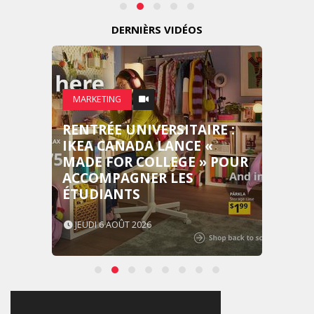
DERNIÈRS VIDÉOS
MARKETING
RENTRÉE UNIVERSITAIRE :
IKEA CANADA LANCE «
MADE FOR COLLEGE » POUR
ACCOMPAGNER LES
ÉTUDIANTS
JEUDI 6 AOÛT 2026