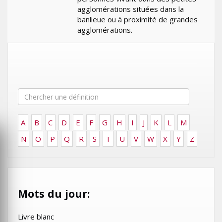
agglomérations situées dans la
banlieue ou à proximité de grandes
agglomérations.
A
B
C
D
E
F
G
H
I
J
K
L
M
N
O
P
Q
R
S
T
U
V
W
X
Y
Z
Mots du jour:
Livre blanc