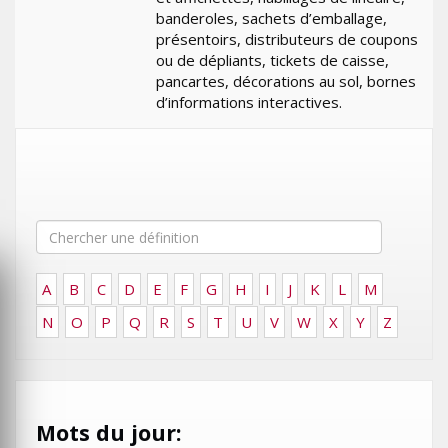
banderoles, sachets d’emballage,
présentoirs, distributeurs de coupons
ou de dépliants, tickets de caisse,
pancartes, décorations au sol, bornes
d’informations interactives.
A
B
C
D
E
F
G
H
I
J
K
L
M
N
O
P
Q
R
S
T
U
V
W
X
Y
Z
Mots du jour: