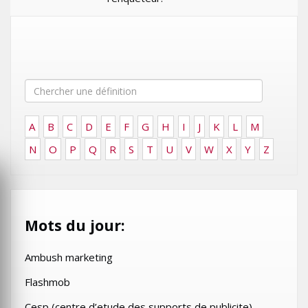
A
B
C
D
E
F
G
H
I
J
K
L
M
N
O
P
Q
R
S
T
U
V
W
X
Y
Z
Mots du jour:
Ambush marketing
Flashmob
Cesp (centre d’etude des supports de publicite)