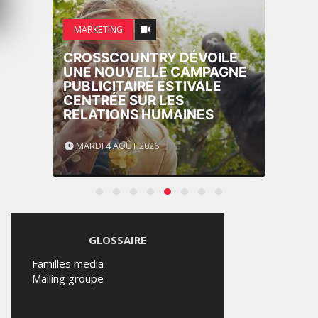
MARKETING
CROSSCOUNTRY DÉVOILE
UNE NOUVELLE CAMPAGNE
PUBLICITAIRE ESTIVALE
CENTRÉE SUR LES
RELATIONS HUMAINES
MARDI 4 AOÛT 2026
GLOSSAIRE
Familles media
Mailing groupe