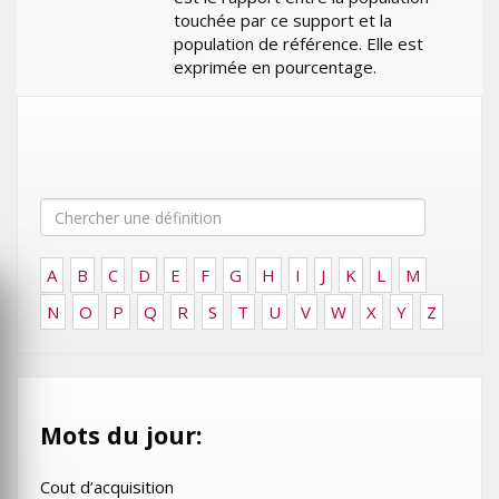
touchée par ce support et la
population de référence. Elle est
exprimée en pourcentage.
A
B
C
D
E
F
G
H
I
J
K
L
M
N
O
P
Q
R
S
T
U
V
W
X
Y
Z
Mots du jour:
Cout d’acquisition