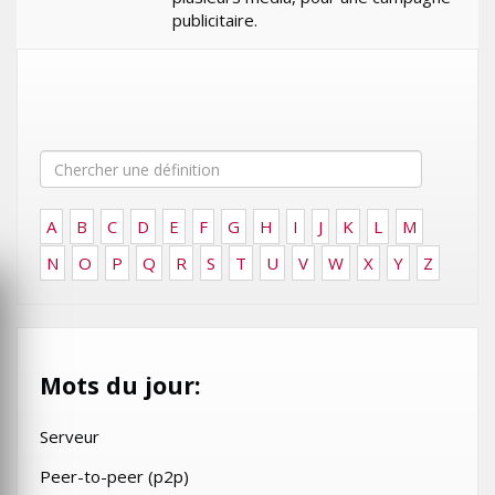
publicitaire.
A
B
C
D
E
F
G
H
I
J
K
L
M
N
O
P
Q
R
S
T
U
V
W
X
Y
Z
Mots du jour:
Serveur
Peer-to-peer (p2p)