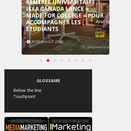
RENTRÉE UNIVERSITAIRE :
IKEA CANADA LANCE «
MADE FOR COLLEGE » POUR
ACCOMPAGNER LES
ÉTUDIANTS
JEUDI 6 AOÛT 2026
GLOSSAIRE
Below the line
Touchpoint