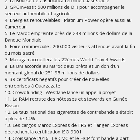
2. La Bourse de Casablanca termine quasi-stable
3. GPC investit 500 millions de DH pour accompagner le
secteur automobile et agricole
4. Energies renouvelables : Platinium Power opère aussi au
Cameroun
5. Le Maroc empreinte près de 249 millions de dollars de la
Banque Mondiale
6. Foire commerciale : 200.000 visiteurs attendus avant la fin
du mois sacré
7. Mazagan accueillera les 22èmes World Travel Awards
8. La BM accorde au Maroc deux prêts et un don d’un
montant global de 251,95 millions de dollars
9. 39 certificats negatifs pour créer de nouvelles
entreprises à Ouarzazate
10. Crowdfunding : Westlane lance un appel à projet
11. La RAM recrute des hôtesses et stewards en Guinée
Bissau
12. Le taux national des cigarettes de contrebande s'établit
à plus de 14%
13. Les cargos Maroc Express de FRS et Tanger Express
décrochent la certification ISO 9001
14. Croissance 2016 : Le CMC et le HCP font bande à part