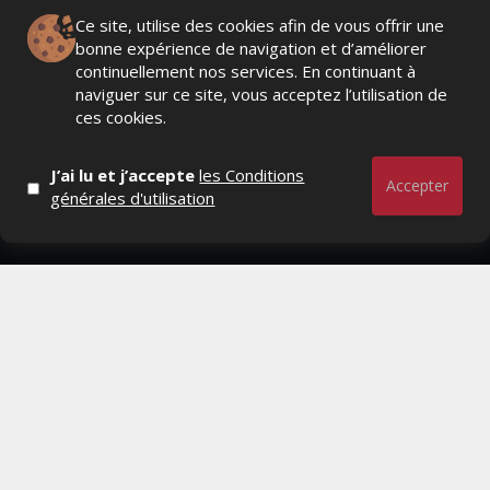
Ce site, utilise des cookies afin de vous offrir une
bonne expérience de navigation et d’améliorer
Actualités Média, Actualités Com/Market/Ntic, Actualités
continuellement nos services. En continuant à
Distrib, Dossier, Interview, Stratégies, Communication,
naviguer sur ce site, vous acceptez l’utilisation de
Marques avenue, Relations presse, Créa, Baromètre,
ces cookies.
People, Métier, Profil...
J’ai lu et j’accepte
les Conditions
RESTER CONNECTÉ
Accepter
générales d'utilisation
PAGES
- Page d'accueil
- Qui sommes-nous ?
- Contactez-nous
- Conditions générales