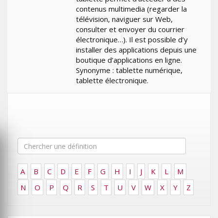
contenus multimedia (regarder la
télévision, naviguer sur Web,
consulter et envoyer du courrier
électronique…). Il est possible d’y
installer des applications depuis une
boutique d’applications en ligne.
Synonyme : tablette numérique,
tablette électronique.
A
B
C
D
E
F
G
H
I
J
K
L
M
N
O
P
Q
R
S
T
U
V
W
X
Y
Z