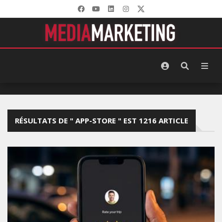
RÉSULTATS DE " APP-STORE " EST 1216 ARTICLE