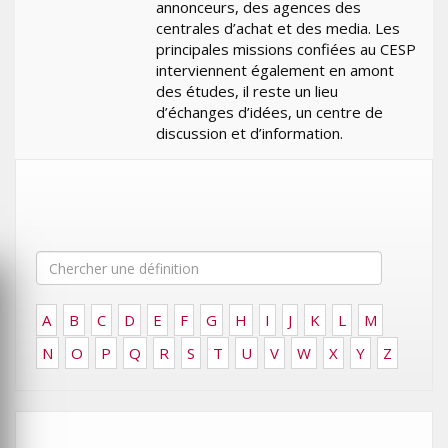
annonceurs, des agences des
centrales d’achat et des media. Les
principales missions confiées au CESP
interviennent également en amont
des études, il reste un lieu
d’échanges d’idées, un centre de
discussion et d’information.
A
B
C
D
E
F
G
H
I
J
K
L
M
N
O
P
Q
R
S
T
U
V
W
X
Y
Z