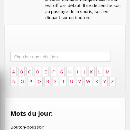
est off par défaut. Il se déclenche soit
au passage de la souris, soit en
cliquant sur un bouton.
A
B
C
D
E
F
G
H
I
J
K
L
M
N
O
P
Q
R
S
T
U
V
W
X
Y
Z
Mots du jour:
Bouton-poussoir