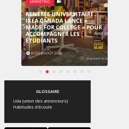
MARKETING
RENTRÉE UNIVERSITAIRE :
IKEA CANADA LANCE «
MADE FOR COLLEGE » POUR
ACCOMPAGNER LES
ÉTUDIANTS
JEUDI 6 AOÛT 2026
GLOSSAIRE
Uda (union des annonceurs)
Habitudes d’écoute