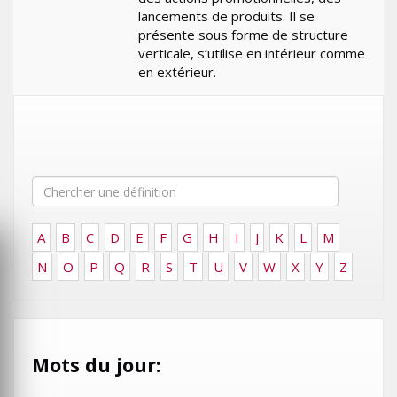
lancements de produits. Il se
présente sous forme de structure
verticale, s’utilise en intérieur comme
en extérieur.
A
B
C
D
E
F
G
H
I
J
K
L
M
N
O
P
Q
R
S
T
U
V
W
X
Y
Z
Mots du jour: