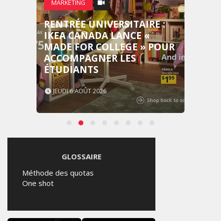
MARKETING
RENTRÉE UNIVERSITAIRE :
IKEA CANADA LANCE «
MADE FOR COLLEGE » POUR
ACCOMPAGNER LES
ÉTUDIANTS
JEUDI 6 AOÛT 2026
GLOSSAIRE
Méthode des quotas
One shot