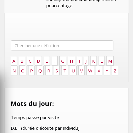
pourcentage.
A
B
C
D
E
F
G
H
I
J
K
L
M
N
O
P
Q
R
S
T
U
V
W
X
Y
Z
Mots du jour:
Temps passe par visite
D.E.I (durée d’écoute par individu)