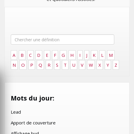
A
B
C
D
E
F
G
H
I
J
K
L
M
N
O
P
Q
R
S
T
U
V
W
X
Y
Z
Mots du jour:
Lead
Apport de couverture
Affichage bud