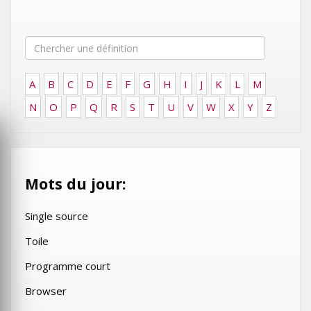
A
B
C
D
E
F
G
H
I
J
K
L
M
N
O
P
Q
R
S
T
U
V
W
X
Y
Z
Mots du jour:
Single source
Toile
Programme court
Browser