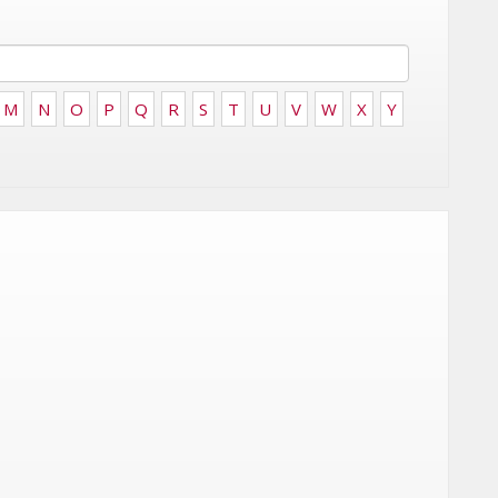
FRONTIÈRES DE
24
L’INNOVATION AFRICAINE
LUNDI 6 AVRIL 2026
M
N
O
P
Q
R
S
T
U
V
W
X
Y
MARKETING
WEDGEWOOD WEDDINGS MISE
 :
SUR UNE CAMPAGNE
NATIONALE POUR
E
RÉINVENTER L’EXPÉRIENCE DU
IES
MARIAGE