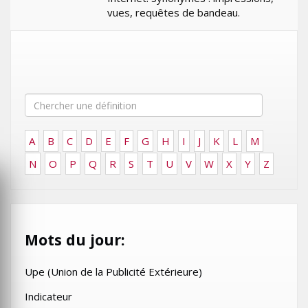
vues, requêtes de bandeau.
A
B
C
D
E
F
G
H
I
J
K
L
M
N
O
P
Q
R
S
T
U
V
W
X
Y
Z
Mots du jour:
Upe (Union de la Publicité Extérieure)
Indicateur