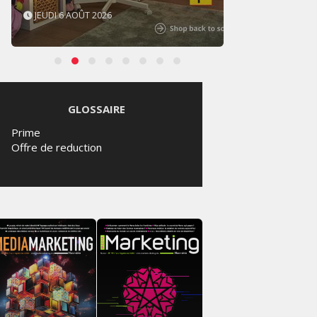
JEUDI 6 AOÛT 2026
MERCR
GLOSSAIRE
Prime
Offre de reduction