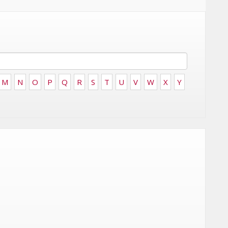
FRONTIÈRES DE
24
L’INNOVATION AFRICAINE
LUNDI 6 AVRIL 2026
M
N
O
P
Q
R
S
T
U
V
W
X
Y
MARKETING
WEDGEWOOD WEDDINGS MISE
 :
SUR UNE CAMPAGNE
NATIONALE POUR
E
RÉINVENTER L’EXPÉRIENCE DU
IES
MARIAGE