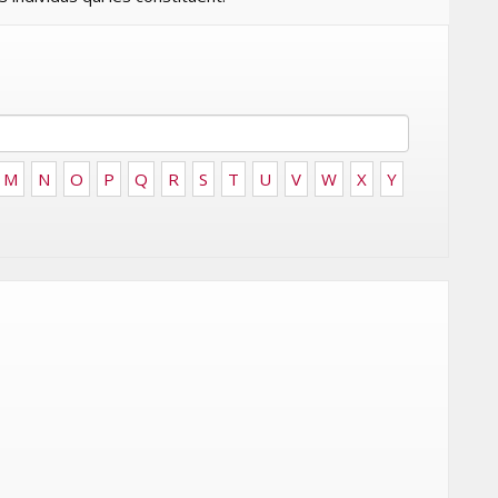
LES ÉTOILES 2025
MARDI 10 FÉVRIER 2026
M
N
O
P
Q
R
S
T
U
V
W
X
Y
MARKETING
ISE
RENTRÉE UNIVERSITAIRE : IKEA
CANADA LANCE « MADE FOR
COLLEGE » POUR
 DU
ACCOMPAGNER LES
ÉTUDIANTS