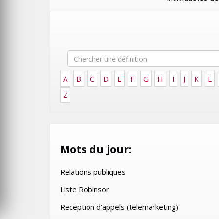
FRONTIÈRES DE
OROCCO 2024
L’INNOVATION AFRICAINE
LUNDI 6 AVRIL 2026
A
B
C
D
E
F
G
H
I
J
K
L
Z
MARKETING
Mots du jour:
WEDGEWOOD WEDDINGS M
Relations publiques
’ENFANCE :
SUR UNE CAMPAGNE
PRIMÉE
NATIONALE POUR
Liste Robinson
P CULTURE
RÉINVENTER L’EXPÉRIENCE
Reception d’appels (telemarketing)
LES FRATRIES
MARIAGE