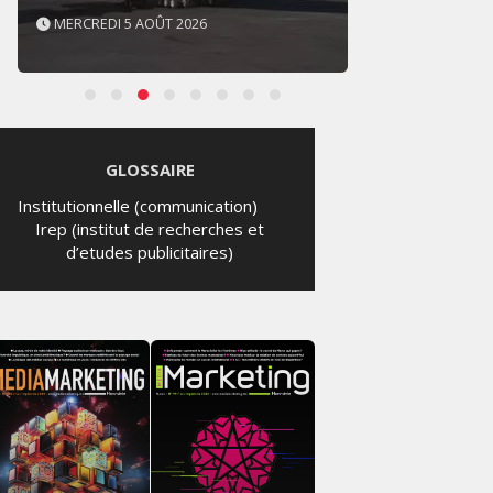
MERCREDI 5 AOÛT 2026
MERCR
GLOSSAIRE
Institutionnelle (communication)
Irep (institut de recherches et
d’etudes publicitaires)