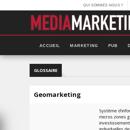
QUI SOMMES-NOUS ?
ACCUEIL
MARKETING
PUB
GLOSSAIRE
Geomarketing
Système d’info
micros zones gé
investissements
GITEX AFRICA : LES NOUVEL
individuelles de