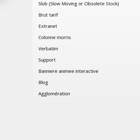
Slob (Slow Moving or Obsolete Stock)
026
JEUDI 6 AOÛT 2026
Brut tarif
Extranet
Colonne morris
Verbatim
Support
Banniere animee interactive
Blog
Agglomération