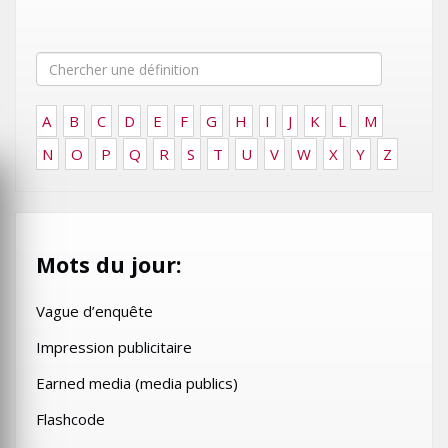
A
B
C
D
E
F
G
H
I
J
K
L
M
N
O
P
Q
R
S
T
U
V
W
X
Y
Z
Mots du jour:
Vague d’enquête
Impression publicitaire
Earned media (media publics)
Flashcode