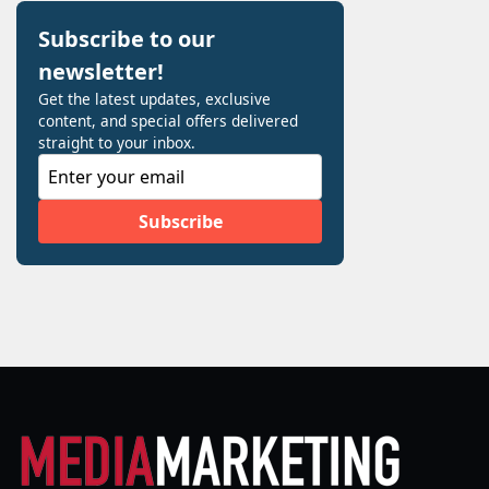
Voir les
derniers
numéros