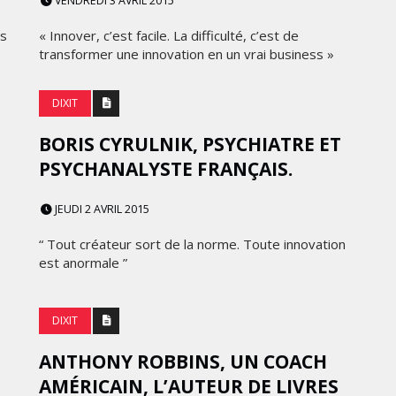
VENDREDI 3 AVRIL 2015
FRONTIÈRES DE
24
L’INNOVATION AFRICAINE
is
« Innover, c’est facile. La difficulté, c’est de
transformer une innovation en un vrai business »
LUNDI 6 AVRIL 2026
DIXIT
BORIS CYRULNIK, PSYCHIATRE ET
PSYCHANALYSTE FRANÇAIS.
JEUDI 2 AVRIL 2015
“ Tout créateur sort de la norme. Toute innovation
MARKETING
est anormale ”
WEDGEWOOD WEDDINGS MISE
 :
SUR UNE CAMPAGNE
DIXIT
NATIONALE POUR
E
RÉINVENTER L’EXPÉRIENCE DU
ANTHONY ROBBINS, UN COACH
IES
MARIAGE
AMÉRICAIN, L’AUTEUR DE LIVRES