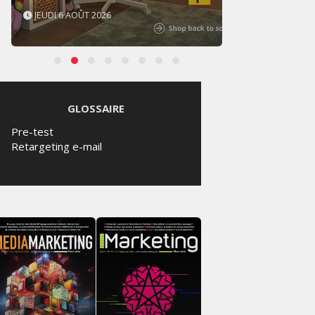
JEUDI 6 AOÛT 2026
MERCR
GLOSSAIRE
Pre-test
Retargeting e-mail