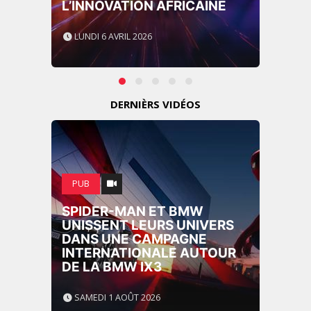
L’INNOVATION AFRICAINE
LUNDI 6 AVRIL 2026
DERNIÈRS VIDÉOS
PUB
SPIDER-MAN ET BMW
UNISSENT LEURS UNIVERS
DANS UNE CAMPAGNE
INTERNATIONALE AUTOUR
DE LA BMW IX3
SAMEDI 1 AOÛT 2026