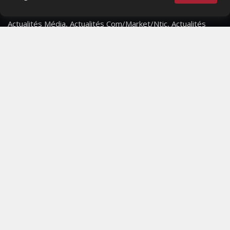
Actualités Média, Actualités Com/Market/Ntic, Actualités
Distrib, Dossier, Interview, Stratégies, Communication,
Marques avenue, Relations presse, Créa, Baromètre,
People, Métier, Profil...
RESTER CONNECTÉ
PAGES
- Page d'accueil
- Qui sommes-nous ?
- Contactez-nous
- Conditions générales