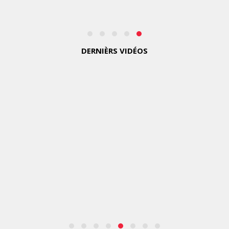
JEUDI
6
AOÛT
2026
DERNIÈRS VIDÉOS