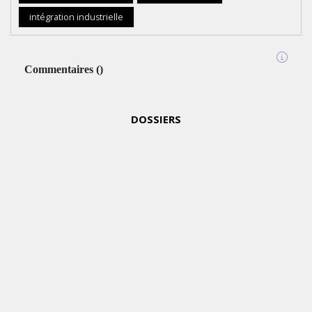
AFRICA
intégration industrielle
MOROCCO
2024
Commentaires
(
)
MERCREDI
MARKETING
15 MAI
2024
DOSSIERS
WEDGEWOOD
WEDDINGS
MISE
SUR
UNE
CAMPAGNE
NATIONALE
POUR
RÉINVENTER
L’EXPÉRIENCE
DU
MARIAGE