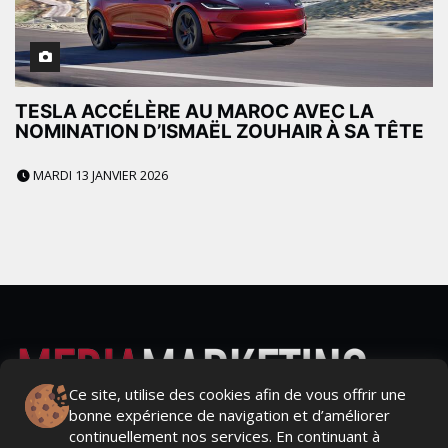
TESLA ACCÉLÈRE AU MAROC AVEC LA
NOMINATION D’ISMAËL ZOUHAIR À SA TÊTE
MARDI 13 JANVIER 2026
Ce site, utilise des cookies afin de vous offrir une
bonne expérience de navigation et d’améliorer
Actualités Média, Actualités Com/Market/Ntic, Actualités
continuellement nos services. En continuant à
Distrib, Dossier, Interview, Stratégies, Communication,