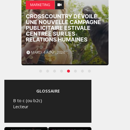
MARKETING
CROSSCOUNTRY DÉVOILE
UNE NOUVELLE CAMPAGNE
PUBLICITAIRE ESTIVALE
CENTRÉE SUR LES
RELATIONS HUMAINES
MARDI 4 AOÛT 2026
GLOSSAIRE
B to c (ou b2c)
Lecteur