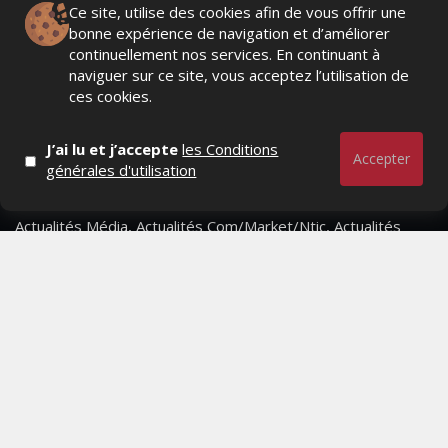
Ce site, utilise des cookies afin de vous offrir une
bonne expérience de navigation et d’améliorer
continuellement nos services. En continuant à
naviguer sur ce site, vous acceptez l’utilisation de
ces cookies.
J’ai lu et j’accepte
les Conditions
Accepter
générales d'utilisation
Actualités Média, Actualités Com/Market/Ntic, Actualités
Distrib, Dossier, Interview, Stratégies, Communication,
Marques avenue, Relations presse, Créa, Baromètre,
People, Métier, Profil...
RESTER CONNECTÉ
PAGES