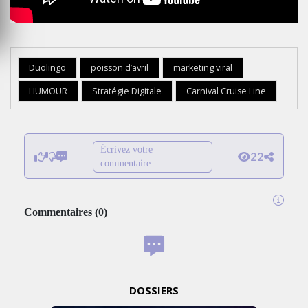
Duolingo
poisson d’avril
marketing viral
HUMOUR
Stratégie Digitale
Carnival Cruise Line
Écrivez votre
22
commentaire
Commentaires
(
0
)
DOSSIERS