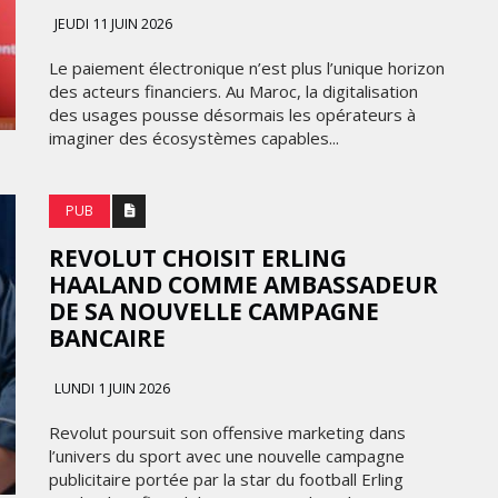
FRONTIÈRES DE
JEUDI 11 JUIN 2026
24
L’INNOVATION AFRICAINE
Le paiement électronique n’est plus l’unique horizon
LUNDI 6 AVRIL 2026
des acteurs financiers. Au Maroc, la digitalisation
des usages pousse désormais les opérateurs à
imaginer des écosystèmes capables...
PUB
REVOLUT CHOISIT ERLING
HAALAND COMME AMBASSADEUR
DE SA NOUVELLE CAMPAGNE
BANCAIRE
MARKETING
LUNDI 1 JUIN 2026
EMIRATES CÉLÈBRE L’IDENTITÉ
ITÉ
DES ÉMIRATS AVEC UNE LIVRÉE
Revolut poursuit son offensive marketing dans
 LA
SPÉCIALE SUR SES AVIONS
l’univers du sport avec une nouvelle campagne
CE
EMBLÉMATIQUES
publicitaire portée par la star du football Erling