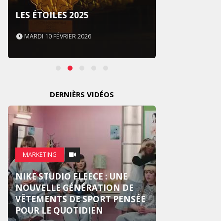
SOUS 
LES ÉTOILES 2025
NEVER
MARDI 10 FÉVRIER 2026
MARDI 
DERNIÈRS VIDÉOS
MARKE
MARKETING
CROSS
NIKE STUDIO FLEECE : UNE
NOUV
NOUVELLE GÉNÉRATION DE
PUBLI
VÊTEMENTS DE SPORT PENSÉE
CENTR
POUR LE QUOTIDIEN
HUMA