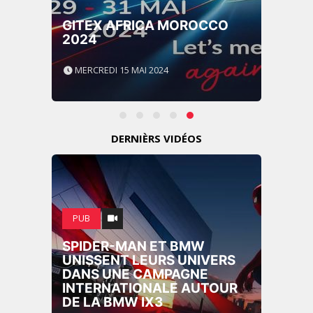
GITEX AFRICA MOROCCO
2024
MERCREDI 15 MAI 2024
DERNIÈRS VIDÉOS
PUB
SPIDER-MAN ET BMW
UNISSENT LEURS UNIVERS
DANS UNE CAMPAGNE
INTERNATIONALE AUTOUR
DE LA BMW IX3