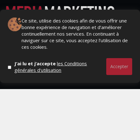
Ce site, utilise des cookies afin de vous offrir une
bonne expérience de navigation et d’améliorer
Actualités Média, Actualités Com/Market/Ntic, Actualités
continuellement nos services. En continuant à
Distrib, Dossier, Interview, Stratégies, Communication,
naviguer sur ce site, vous acceptez l’utilisation de
Marques avenue, Relations presse, Créa, Baromètre,
ces cookies.
People, Métier, Profil...
J’ai lu et j’accepte
les Conditions
RESTER CONNECTÉ
Accepter
générales d'utilisation
PAGES
- Page d'accueil
- Qui sommes-nous ?
- Contactez-nous