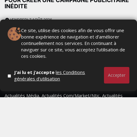
POUR CRÉER UNE CAMPAGNE PUBLICITAIRE
INÉDITE
VENDREDI 7 AOÛT 2026
Ce site, utilise des cookies afin de vous offrir une
bonne expérience de navigation et d’améliorer
continuellement nos services. En continuant à
naviguer sur ce site, vous acceptez l’utilisation de
ces cookies.
J’ai lu et j’accepte
les Conditions
Accepter
générales d'utilisation
Actualités Média, Actualités Com/Market/Ntic, Actualités
Distrib, Dossier, Interview, Stratégies, Communication,
Marques avenue, Relations presse, Créa, Baromètre,
People, Métier, Profil...
RESTER CONNECTÉ