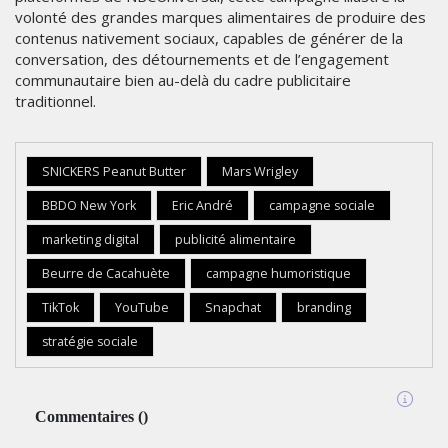
volonté des grandes marques alimentaires de produire des
contenus nativement sociaux, capables de générer de la
conversation, des détournements et de l’engagement
communautaire bien au-delà du cadre publicitaire
traditionnel.
SNICKERS Peanut Butter
Mars Wrigley
BBDO New York
Eric André
campagne sociale
marketing digital
publicité alimentaire
Beurre de Cacahuète
campagne humoristique
TikTok
YouTube
Snapchat
branding
stratégie sociale
Commentaires
(
)