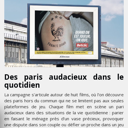
Des paris audacieux dans le
quotidien
La campagne s’articule autour de huit films, où l’on découvre
des paris hors du commun qui ne se limitent pas aux seules
plateformes de jeu. Chaque film met en scène un pari
audacieux dans des situations de la vie quotidienne : parier
en faisant le ménage près d’un vase précieux, provoquer
une dispute dans son couple ou défier un proche dans un jeu