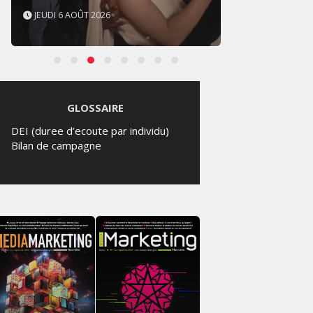
JEUDI 6 AOÛT 2026
JEUDI 
GLOSSAIRE
DEI (duree d’ecoute par individu)
Bilan de campagne