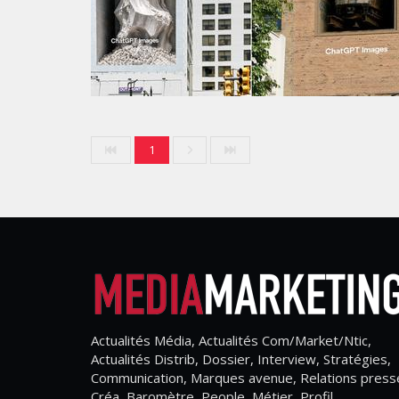
1
Actualités Média, Actualités Com/Market/Ntic,
Actualités Distrib, Dossier, Interview, Stratégies,
Communication, Marques avenue, Relations press
Créa, Baromètre, People, Métier, Profil...