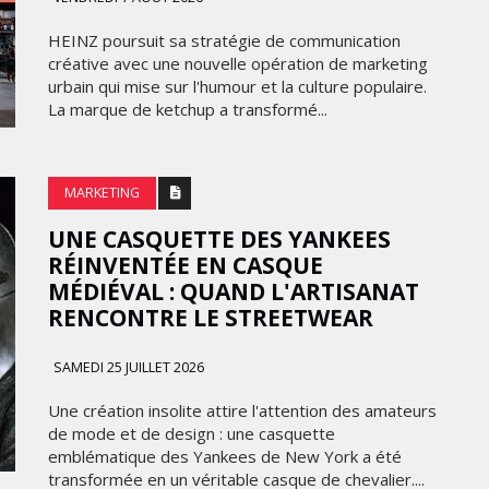
LES ÉTOILES 2025
HEINZ poursuit sa stratégie de communication
créative avec une nouvelle opération de marketing
MARDI 10 FÉVRIER 2026
urbain qui mise sur l'humour et la culture populaire.
La marque de ketchup a transformé...
MARKETING
UNE CASQUETTE DES YANKEES
RÉINVENTÉE EN CASQUE
MÉDIÉVAL : QUAND L'ARTISANAT
RENCONTRE LE STREETWEAR
MARKETING
SAMEDI 25 JUILLET 2026
APPLE TRANSFORME UN
Une création insolite attire l'attention des amateurs
X25
CONCERT EN CLIP
de mode et de design : une casquette
COLLABORATIF GRÂCE À
emblématique des Yankees de New York a été
RE
L’IPHONE 17 PRO MAX
transformée en un véritable casque de chevalier....