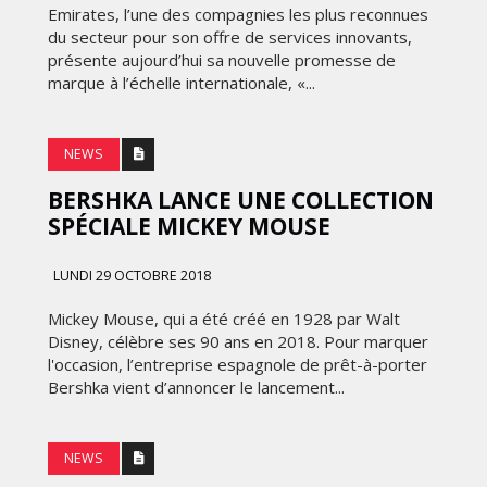
FRONTIÈRES DE
Emirates, l’une des compagnies les plus reconnues
24
L’INNOVATION AFRICAINE
du secteur pour son offre de services innovants,
présente aujourd’hui sa nouvelle promesse de
LUNDI 6 AVRIL 2026
marque à l’échelle internationale, «...
NEWS
BERSHKA LANCE UNE COLLECTION
SPÉCIALE MICKEY MOUSE
LUNDI 29 OCTOBRE 2018
MARKETING
Mickey Mouse, qui a été créé en 1928 par Walt
Disney, célèbre ses 90 ans en 2018. Pour marquer
WEDGEWOOD WEDDINGS MISE
l'occasion, l’entreprise espagnole de prêt-à-porter
 :
Bershka vient d’annoncer le lancement...
SUR UNE CAMPAGNE
NATIONALE POUR
E
RÉINVENTER L’EXPÉRIENCE DU
NEWS
IES
MARIAGE