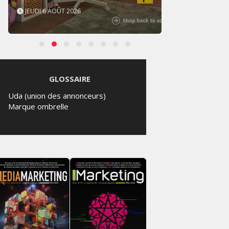
JEUDI 6 AOÛT 2026
MERCR
GLOSSAIRE
Uda (union des annonceurs)
Marque ombrelle