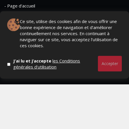
- Page d'accueil
- Qui sommes-nous ?
Ce site, utilise des cookies afin de vous offrir une
- Contactez-nous
bonne expérience de navigation et d’améliorer
continuellement nos services. En continuant à
- Conditions générales
naviguer sur ce site, vous acceptez l’utilisation de
ces cookies.
MAGAZINE
J’ai lu et j’accepte
les Conditions
Accepter
- Anciens numeros
générales d'utilisation
- Lire le dernier numero
- Publicite
QUI SOMMES-NOUS ?
CONTACTEZ-NOUS
MENTIONS LÉGALES