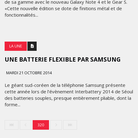
de sa gamme avec le nouveau Galaxy Note 4 et le Gear S.
«Cette nouvelle édition se dote de finitions métal et de
MARKETING
fonctionnalités...
RENTRÉE
UNIVERSITAIRE
:
LA UNE
IKEA
CANADA
UNE BATTERIE FLEXIBLE PAR SAMSUNG
LANCE
«
MARDI 21 OCTOBRE 2014
MADE
Le géant sud-coréen de la téléphonie Samsung présente
FOR
LES
cette année lors de l’évènement Interbattery 2014 de Séoul
COLLEGE
des batteries souples, presque entièrement pliable, dont la
ÉTOILES
»
forme...
2025
POUR
ACCOMPAGNER
LES
MARDI
320
ÉTUDIANTS
10
FÉVRIER