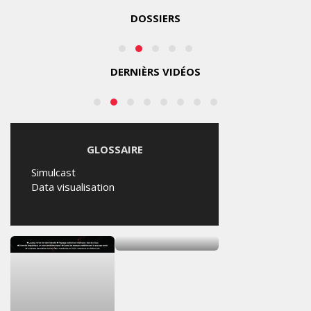
2026
DOSSIERS
JEUDI
6
AOÛT
2026
DERNIÈRS VIDÉOS
GLOSSAIRE
Simulcast
Data visualisation