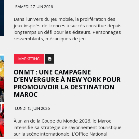
FRONTIÈRES DE
SAMEDI 27 JUIN 2026
24
L’INNOVATION AFRICAINE
Dans l’univers du jeu mobile, la prolifération des
LUNDI 6 AVRIL 2026
jeux inspirés de licences à succès constitue depuis
longtemps un défi pour les éditeurs. Personnages
ressemblants, mécaniques de jeu...
MARKETING
ONMT : UNE CAMPAGNE
D’ENVERGURE À NEW YORK POUR
PROMOUVOIR LA DESTINATION
MARKETING
MAROC
WEDGEWOOD WEDDINGS MISE
LUNDI 15 JUIN 2026
 :
SUR UNE CAMPAGNE
NATIONALE POUR
À un an de la Coupe du Monde 2026, le Maroc
E
RÉINVENTER L’EXPÉRIENCE DU
intensifie sa stratégie de rayonnement touristique
IES
MARIAGE
sur la scène internationale. L’Office National