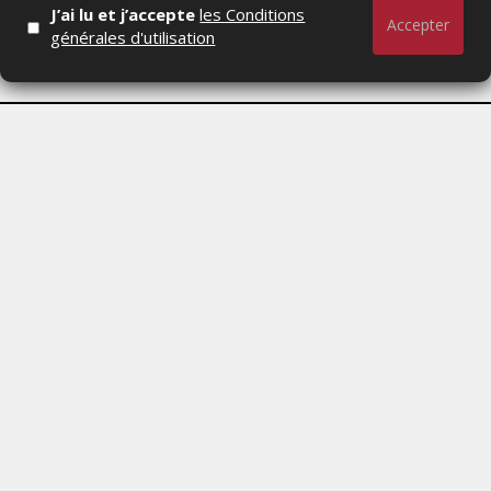
J’ai lu et j’accepte
les Conditions
Accepter
générales d'utilisation
Actualités Média, Actualités Com/Market/Ntic, Actualités
Distrib, Dossier, Interview, Stratégies, Communication,
Marques avenue, Relations presse, Créa, Baromètre,
People, Métier, Profil...
RESTER CONNECTÉ
PAGES