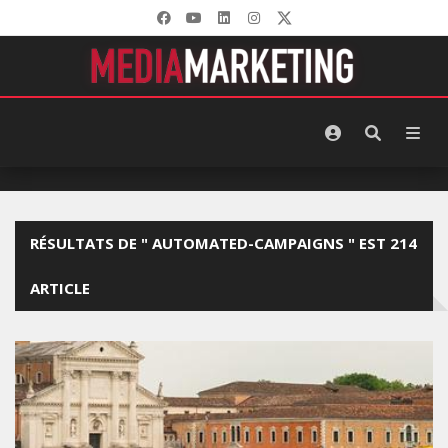
RÉSULTATS DE " AUTOMATED-CAMPAIGNS " EST 214
ARTICLE