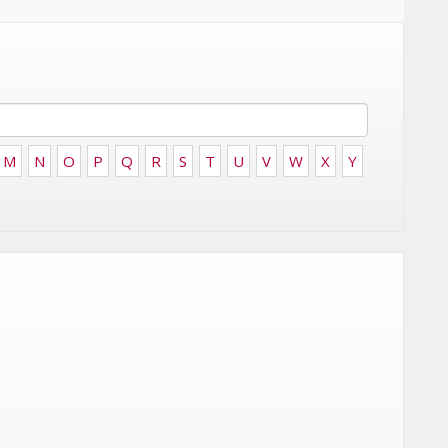
FRONTIÈRES DE
24
L’INNOVATION AFRICAINE
LUNDI 6 AVRIL 2026
M
N
O
P
Q
R
S
T
U
V
W
X
Y
MARKETING
WEDGEWOOD WEDDINGS MISE
 :
SUR UNE CAMPAGNE
NATIONALE POUR
E
RÉINVENTER L’EXPÉRIENCE DU
IES
MARIAGE