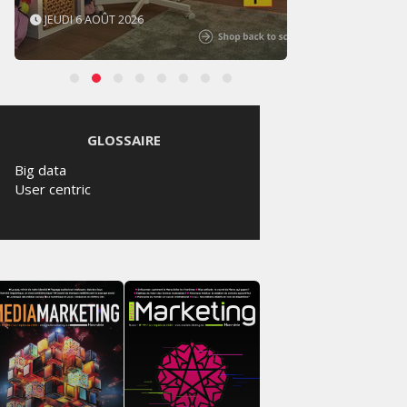
JEUDI 6 AOÛT 2026
MERCR
GLOSSAIRE
Big data
User centric