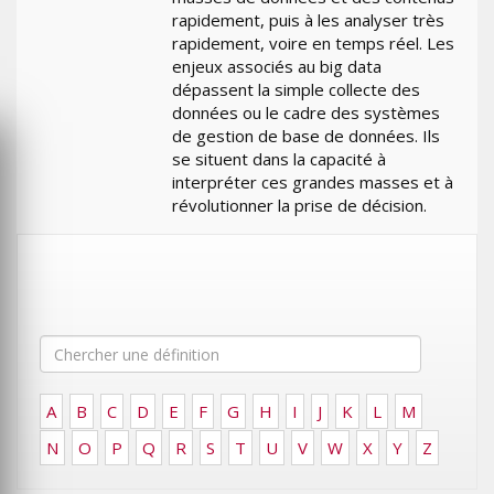
rapidement, puis à les analyser très
rapidement, voire en temps réel. Les
enjeux associés au big data
dépassent la simple collecte des
données ou le cadre des systèmes
de gestion de base de données. Ils
se situent dans la capacité à
interpréter ces grandes masses et à
révolutionner la prise de décision.
A
B
C
D
E
F
G
H
I
J
K
L
M
N
O
P
Q
R
S
T
U
V
W
X
Y
Z