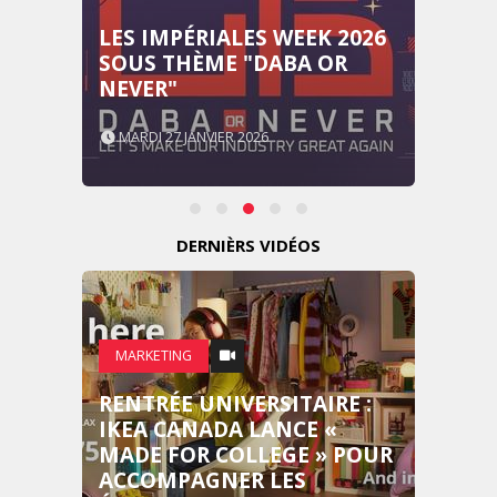
LES IMPÉRIALES WEEK 2026
SOUS THÈME "DABA OR
NEVER"
MARDI 27 JANVIER 2026
DERNIÈRS VIDÉOS
MARKETING
RENTRÉE UNIVERSITAIRE :
IKEA CANADA LANCE «
MADE FOR COLLEGE » POUR
ACCOMPAGNER LES