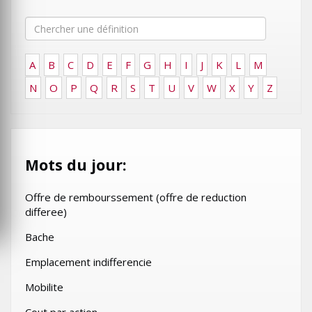
A
B
C
D
E
F
G
H
I
J
K
L
M
N
O
P
Q
R
S
T
U
V
W
X
Y
Z
Mots du jour:
Offre de rembourssement (offre de reduction
differee)
Bache
Emplacement indifferencie
Mobilite