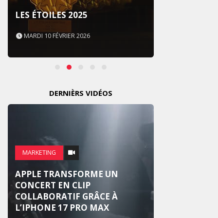
SOUS 
LES ÉTOILES 2025
NEVER
MARDI 10 FÉVRIER 2026
MARDI 
DERNIÈRS VIDÉOS
MARKE
MARKETING
WEDG
APPLE TRANSFORME UN
SUR U
CONCERT EN CLIP
NATIO
COLLABORATIF GRÂCE À
RÉINV
L’IPHONE 17 PRO MAX
MARI