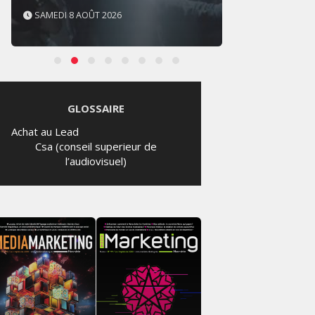
SAMEDI 8 AOÛT 2026
JEUDI 
GLOSSAIRE
Achat au Lead
Csa (conseil superieur de
l’audiovisuel)