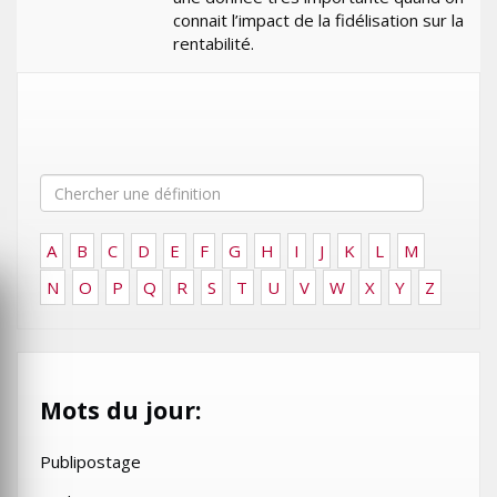
connait l’impact de la fidélisation sur la
rentabilité.
A
B
C
D
E
F
G
H
I
J
K
L
M
N
O
P
Q
R
S
T
U
V
W
X
Y
Z
Mots du jour:
Publipostage