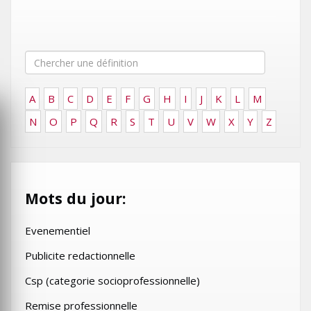
A
B
C
D
E
F
G
H
I
J
K
L
M
N
O
P
Q
R
S
T
U
V
W
X
Y
Z
Mots du jour:
Evenementiel
Publicite redactionnelle
Csp (categorie socioprofessionnelle)
Remise professionnelle