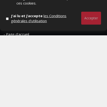
RESTER CONNECTÉ
ces cookies.
J’ai lu et j’accepte
les Conditions
Accepter
générales d'utilisation
PAGES
- Page d'accueil
- Qui sommes-nous ?
- Contactez-nous
- Conditions générales
MAGAZINE
- Anciens numeros
- Lire le dernier numero
- Publicite