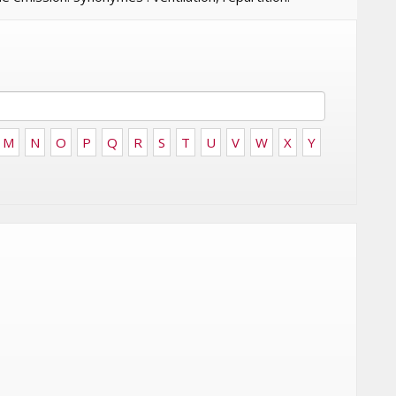
LES ÉTOILES 2025
MARDI 10 FÉVRIER 2026
M
N
O
P
Q
R
S
T
U
V
W
X
Y
MARKETING
ISE
RENTRÉE UNIVERSITAIRE : IKEA
CANADA LANCE « MADE FOR
COLLEGE » POUR
 DU
ACCOMPAGNER LES
ÉTUDIANTS