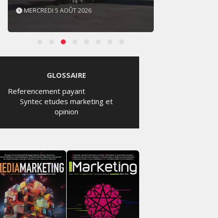
MERCREDI 5 AOÛT 2026
MERCR
GLOSSAIRE
Referencement payant
Syntec etudes marketing et
opinion