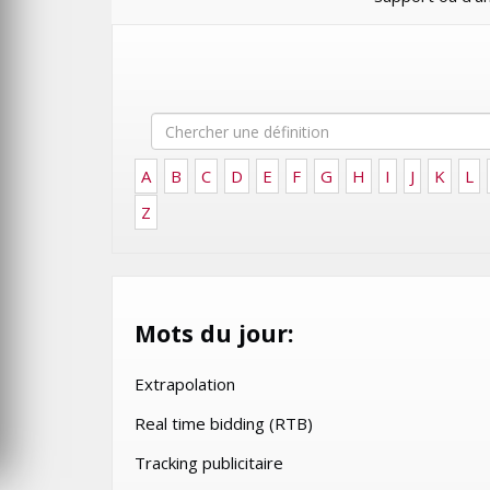
FRONTIÈRES DE
OROCCO 2024
L’INNOVATION AFRICAINE
LUNDI 6 AVRIL 2026
A
B
C
D
E
F
G
H
I
J
K
L
Z
MARKETING
Mots du jour:
WEDGEWOOD WEDDINGS M
Extrapolation
’ENFANCE :
SUR UNE CAMPAGNE
PRIMÉE
NATIONALE POUR
Real time bidding (RTB)
P CULTURE
RÉINVENTER L’EXPÉRIENCE
Tracking publicitaire
LES FRATRIES
MARIAGE