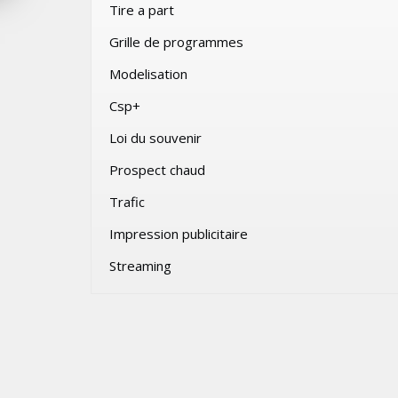
Tire a part
026
JEUDI 6 AOÛT 2026
Grille de programmes
Modelisation
Csp+
Loi du souvenir
Prospect chaud
Trafic
Impression publicitaire
Streaming