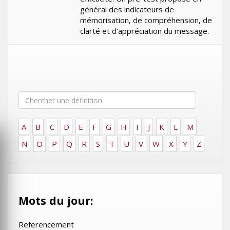
général des indicateurs de
mémorisation, de compréhension, de
clarté et d’appréciation du message.
A
B
C
D
E
F
G
H
I
J
K
L
M
N
O
P
Q
R
S
T
U
V
W
X
Y
Z
Mots du jour:
Referencement