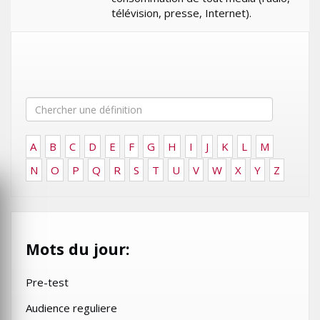
télévision, presse, Internet).
A
B
C
D
E
F
G
H
I
J
K
L
M
N
O
P
Q
R
S
T
U
V
W
X
Y
Z
Mots du jour:
Pre-test
Audience reguliere