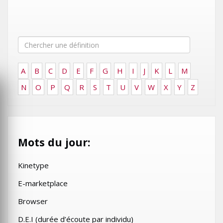
A
B
C
D
E
F
G
H
I
J
K
L
M
N
O
P
Q
R
S
T
U
V
W
X
Y
Z
Mots du jour:
Kinetype
E-marketplace
Browser
D.E.I (durée d’écoute par individu)