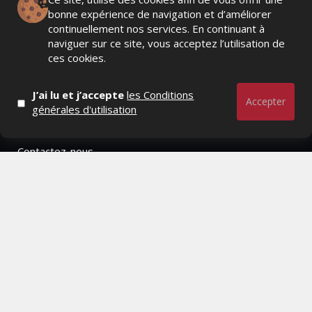
RESTER CONNECTÉ
bonne expérience de navigation et d’améliorer
continuellement nos services. En continuant à
naviguer sur ce site, vous acceptez l’utilisation de
ces cookies.
PAGES
J’ai lu et j’accepte
les Conditions
- Page d'accueil
Accepter
générales d'utilisation
- Qui sommes-nous ?
- Contactez-nous
- Conditions générales
MAGAZINE
- Anciens numeros
- Lire le dernier numero
- Publicite