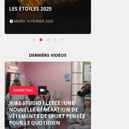
SOUS 
LES ÉTOILES 2025
NEVER
MARDI 10 FÉVRIER 2026
MARDI 
DERNIÈRS VIDÉOS
MARKE
MARKETING
CROSS
NIKE STUDIO FLEECE : UNE
NOUV
NOUVELLE GÉNÉRATION DE
PUBLI
VÊTEMENTS DE SPORT PENSÉE
CENTR
POUR LE QUOTIDIEN
HUMA