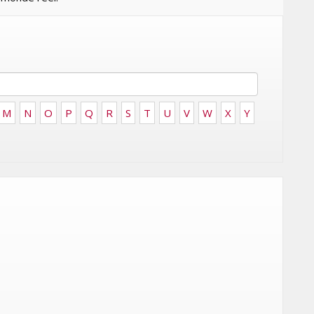
FRONTIÈRES DE
24
L’INNOVATION AFRICAINE
LUNDI 6 AVRIL 2026
M
N
O
P
Q
R
S
T
U
V
W
X
Y
MARKETING
EMIRATES CÉLÈBRE L’IDENTITÉ
ITÉ
DES ÉMIRATS AVEC UNE LIVRÉE
 LA
SPÉCIALE SUR SES AVIONS
CE
EMBLÉMATIQUES