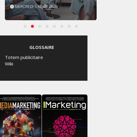
MERCREDI 5 AOÛT 2026
MARDI
GLOSSAIRE
Totem publicitaire
Wiki