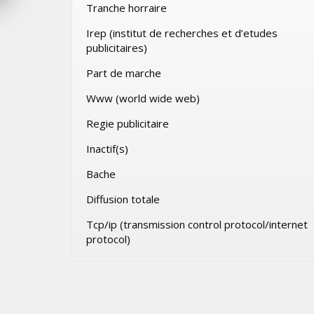
Tranche horraire
026
JEUDI 30 JUILLET 2026
Irep (institut de recherches et d’etudes
publicitaires)
Part de marche
Www (world wide web)
Regie publicitaire
Inactif(s)
Bache
Diffusion totale
Tcp/ip (transmission control protocol/internet
protocol)